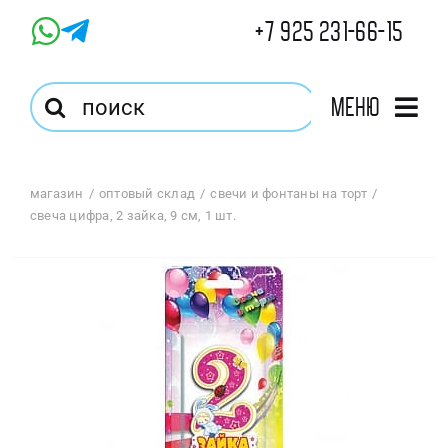
Skip
+7 925 231-66-15
to
content
Результат
Меню
поиска:
Главная
магазин
оптовый склад
свечи и фонтаны на торт
свеча цифра, 2 зайка, 9 см, 1 шт.
Магазин
Оптовый Магазин
Корзина
Избранное