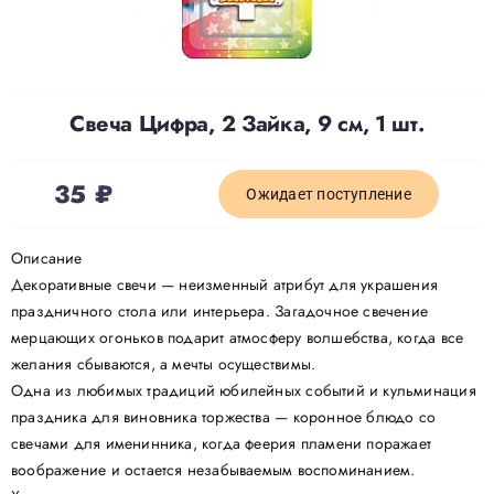
Доставка
Свеча Цифра, 2 Зайка, 9 см, 1 шт.
О нас
35
₽
Отзывы
Ожидает поступление
Описание
Контакты
Декоративные свечи — неизменный атрибут для украшения
праздничного стола или интерьера. Загадочное свечение
мерцающих огоньков подарит атмосферу волшебства, когда все
Политика конфиденциальности
желания сбываются, а мечты осуществимы.
Одна из любимых традиций юбилейных событий и кульминация
праздника для виновника торжества — коронное блюдо со
свечами для именинника, когда феерия пламени поражает
воображение и остается незабываемым воспоминанием.