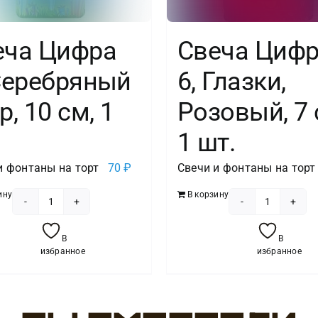
еча Цифра
Свеча Циф
 Серебряный
6, Глазки,
р, 10 см, 1
Розовый, 7 
1 шт.
и фонтаны на торт
70
₽
Свечи и фонтаны на торт
ину
В корзину
Количество
Количест
товара
товара
В
В
Свеча
Свеча
избранное
избранное
Цифра
Цифра
5,
6,
Серебряный
Глазки,