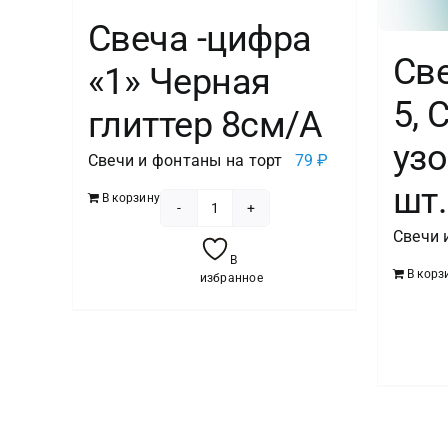
Свеча -цифра
Св
«1» Черная
5,
глиттер 8см/A
узо
Свечи и фонтаны на торт
79
₽
шт.
В корзину
Количество
Свечи 
товара
В
Свеча
В корз
избранное
-цифра
"1"
Черная
глиттер
8см/A