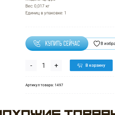
Вес: 0,017 кг
Единиц в упаковке: 1
Купить сейчас
В избр
В корзину
Количество
товара
Артикул товара:
1497
Свеча
Цифра,