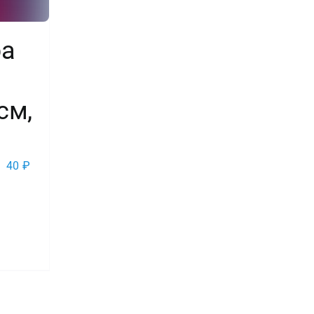
ра
см,
40
₽
во