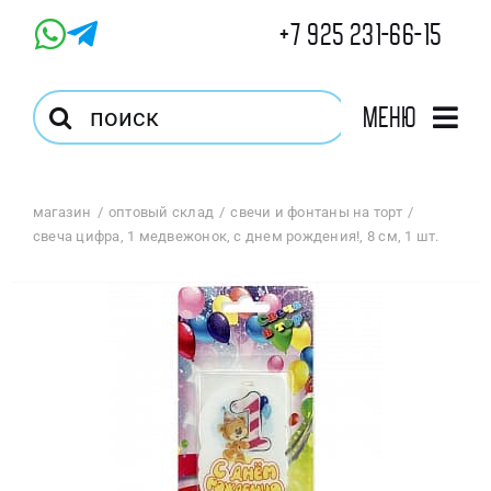
Skip
+7 925 231-66-15
to
content
Результат
Меню
поиска:
Главная
магазин
оптовый склад
свечи и фонтаны на торт
свеча цифра, 1 медвежонок, с днем рождения!, 8 см, 1 шт.
Магазин
Оптовый Магазин
Корзина
Избранное