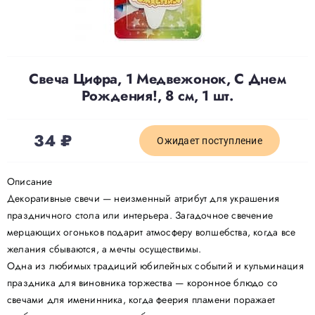
Доставка
Свеча Цифра, 1 Медвежонок, С Днем
О нас
Рождения!, 8 см, 1 шт.
Отзывы
34
₽
Ожидает поступление
Контакты
Описание
Декоративные свечи — неизменный атрибут для украшения
праздничного стола или интерьера. Загадочное свечение
Политика конфиденциальности
мерцающих огоньков подарит атмосферу волшебства, когда все
желания сбываются, а мечты осуществимы.
Одна из любимых традиций юбилейных событий и кульминация
праздника для виновника торжества — коронное блюдо со
свечами для именинника, когда феерия пламени поражает