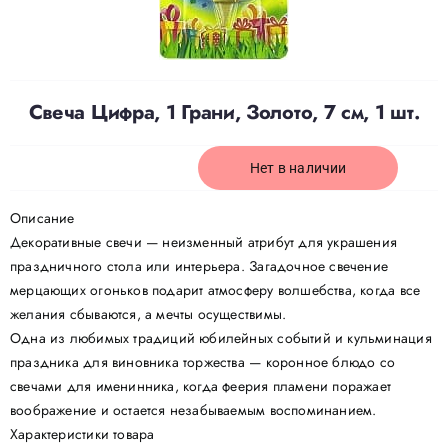
Доставка
Свеча Цифра, 1 Грани, Золото, 7 см, 1 шт.
О нас
Нет в наличии
Отзывы
Описание
Декоративные свечи — неизменный атрибут для украшения
Контакты
праздничного стола или интерьера. Загадочное свечение
мерцающих огоньков подарит атмосферу волшебства, когда все
Политика конфиденциальности
желания сбываются, а мечты осуществимы.
Одна из любимых традиций юбилейных событий и кульминация
праздника для виновника торжества — коронное блюдо со
свечами для именинника, когда феерия пламени поражает
воображение и остается незабываемым воспоминанием.
Характеристики товара