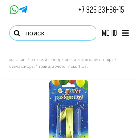
Skip
+7 925 231-66-15
to
content
Результат
Меню
поиска:
Главная
магазин
оптовый склад
свечи и фонтаны на торт
свеча цифра, 1 грани, золото, 7 см, 1 шт.
Магазин
Оптовый Магазин
Корзина
Избранное