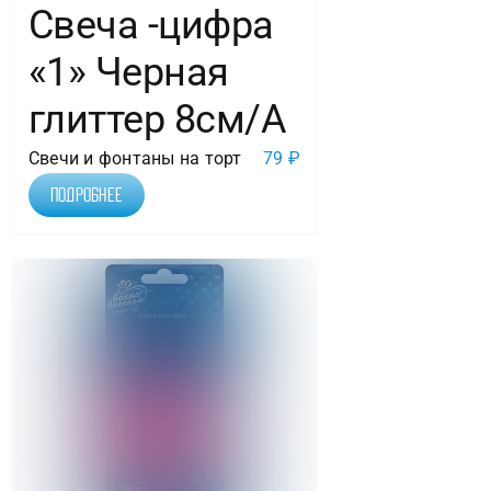
Свеча -цифра
«1» Черная
глиттер 8см/A
Свечи и фонтаны на торт
79
₽
Подробнее