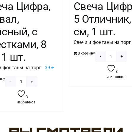
еча Цифра,
Свеча Цифр
вал,
5 Отличник,
сный, с
см, 1 шт.
стками, 8
Свечи и фонтаны на торт
 1 шт.
В корзину
Количест
и фонтаны на торт
39
₽
товара
В
Свеча
избранное
ину
Цифра,
Количество
5
товара
В
Отличник
Свеча
избранное
9
Цифра,
см,
6
1
Овал,
шт.