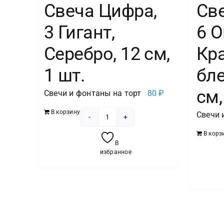
Свеча Цифра,
Св
3 Гигант,
6 О
Серебро, 12 см,
Кра
1 шт.
бле
см,
Свечи и фонтаны на торт
80
₽
В корзину
Свечи 
Количество
В корз
товара
В
Свеча
избранное
Цифра,
3
Гигант,
Серебро,
12