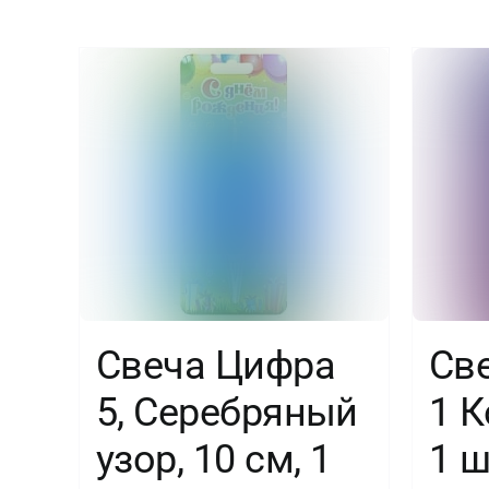
Свеча Цифра
Св
5, Серебряный
1 К
узор, 10 см, 1
1 ш