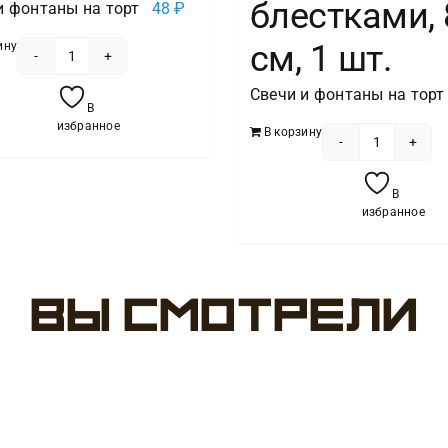
блестками, 
и фонтаны на торт
48
₽
см, 1 шт.
ину
Количество
Свечи и фонтаны на торт
товара
В
Свеча
избранное
В корзину
Цифра,
Количест
1
товара
В
Космос,
Свеча
избранное
9
Цифра,
см,
2
1
Овал,
Вы смотрели
шт.
Красный
с
блесткам
8
см,