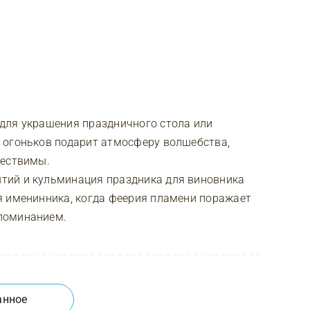
для украшения праздничного стола или
 огоньков подарит атмосферу волшебства,
ществимы.
тий и кульминация праздника для виновника
я именинника, когда феерия пламени поражает
поминанием.
анное