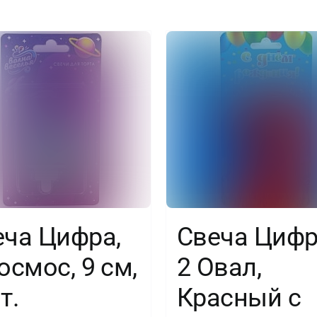
1
шт.
еча Цифра,
Свеча Цифр
осмос, 9 см,
2 Овал,
т.
Красный с