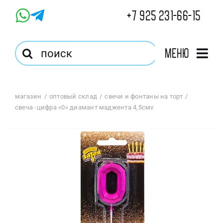
Skip
+7 925 231-66-15
to
content
Результат
Меню
поиска:
Главная
магазин
оптовый склад
свечи и фонтаны на торт
свеча -цифра «0» диамант маджента 4,5смv
Магазин
Оптовый Магазин
Корзина
Избранное