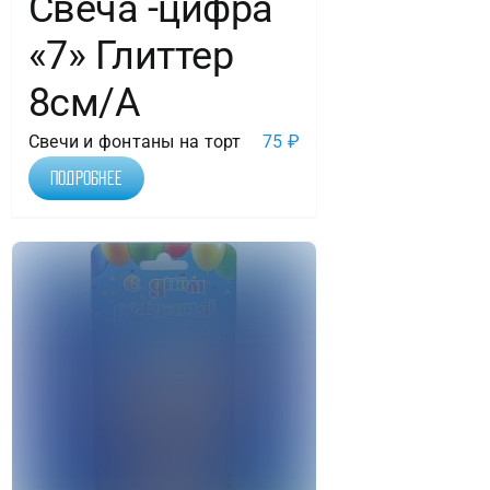
Свеча -цифра
«7» Глиттер
8см/A
Свечи и фонтаны на торт
75
₽
Подробнее