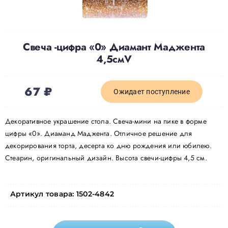
Доставка
Свеча -цифра «0» Диамант Маджента
О нас
4,5смV
67
₽
Отзывы
Ожидает поступление
Декоративное украшение стола. Свеча-мини на пике в форме
Контакты
цифры «0». Диаманд Маджента. Отличное решение для
декорирования торта, десерта ко дню рождения или юбилею.
Политика конфиденциальности
Стеарин, оригинальный дизайн. Высота свечи-цифры 4,5 см.
Артикул товара:
1502-4842