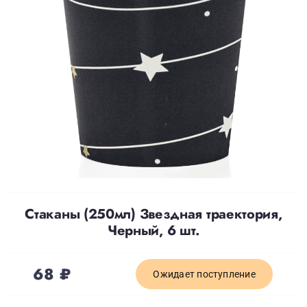
Доставка
О нас
Отзывы
Контакты
Стаканы (250мл) Звездная траектория,
Политика конфиденциальности
Черный, 6 шт.
68
₽
Ожидает поступление