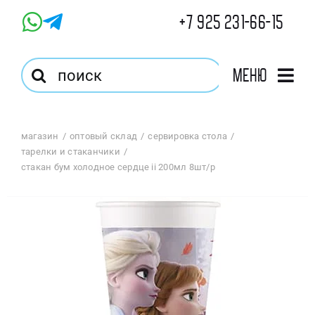
Skip
+7 925 231-66-15
to
content
Результат
Меню
поиска:
Главная
магазин
оптовый склад
сервировка стола
тарелки и стаканчики
Магазин
стакан бум холодное сердце ii 200мл 8шт/p
Оптовый Магазин
Корзина
Избранное