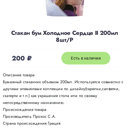
Доставка
Стакан бум Холодное Сердце II 200мл
О нас
8шт/P
Отзывы
200
₽
Есть в наличии
Контакты
Описание товара
Бумажный стаканчик объемом 200мл. Используется совместно с
другими элементами коллекции по дизайну(тарелки,салфетки,
Политика конфиденциальности
скатерти и т.п.) как украшение стола или по своему
непосредственному назначению.
Происхождение товара
Производитель Прокос С.А.
Страна происхождения Греция