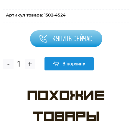
Артикул товара:
1502-4524
Купить сейчас
В корзину
Количество
товара
Похожие
Стакан
бум
товары
Холодное