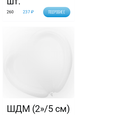
шт.
260
237
₽
Подробнее
ШДМ (2»/5 см)