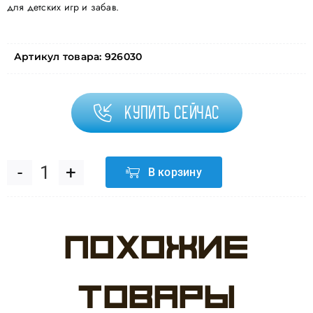
для детских игр и забав.
Артикул товара:
926030
Купить сейчас
В корзину
Количество
товара
Похожие
ШДМ
(2''/5
товары
см)