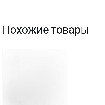
Фиолетовый,
хром,
Похожие товары
50
шт.