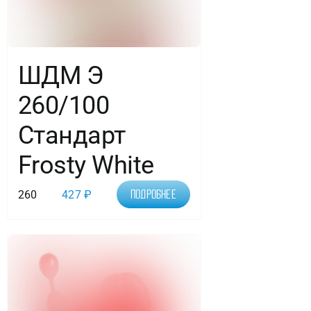
шт.
/,
ШДМ Э
Латексный
260/100
шар
Стандарт
Frosty White
260
427
₽
Подробнее