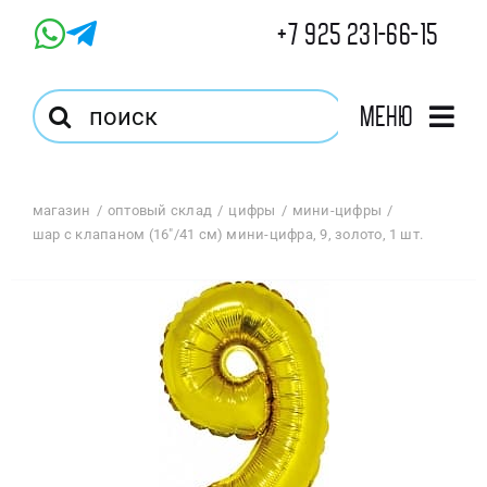
Skip
+7 925 231-66-15
to
content
Результат
Меню
поиска:
Главная
магазин
оптовый склад
цифры
мини-цифры
шар с клапаном (16″/41 см) мини-цифра, 9, золото, 1 шт.
Магазин
Оптовый Магазин
Корзина
Избранное