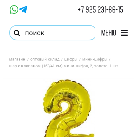
Skip
+7 925 231-66-15
to
content
Результат
Меню
поиска:
Главная
магазин
оптовый склад
цифры
мини-цифры
шар с клапаном (16″/41 см) мини-цифра, 2, золото, 1 шт.
Магазин
Оптовый Магазин
Корзина
Избранное