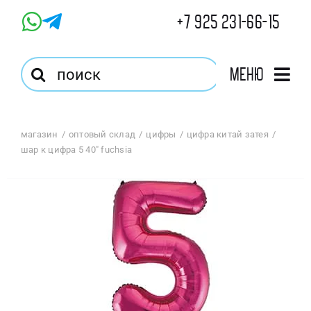
Skip
+7 925 231-66-15
to
content
Результат
Меню
поиска:
Главная
магазин
оптовый склад
цифры
цифра китай затея
шар к цифра 5 40″ fuchsia
Магазин
Оптовый Магазин
Корзина
Избранное