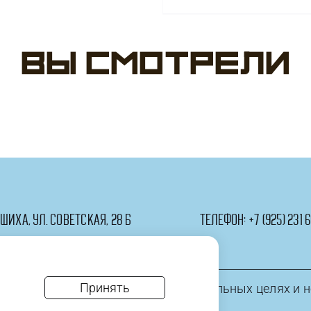
см)
Цифра,
Первый
Вы смотрели
День
Рождения
(для
мальчика),
Голубой,
1
шт.
ашиха, ул. Советская, 28 Б
телефон:
+7 (925) 231 6
Принять
информация приведена в ознакомительных целях и н