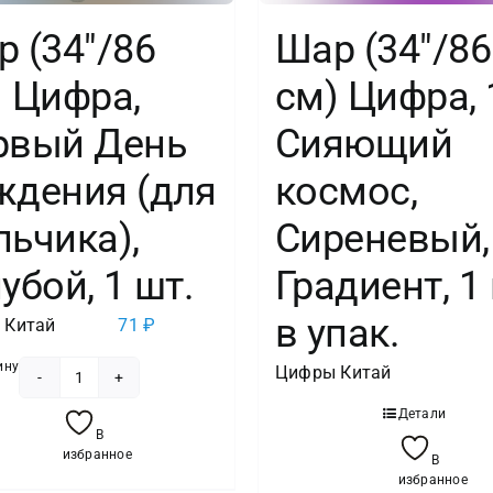
 (34″/86
Шар (34″/86
 Цифра,
см) Цифра, 
рвый День
Сияющий
ждения (для
космос,
ьчика),
Сиреневый,
убой, 1 шт.
Градиент, 1
в упак.
 Китай
71
₽
ину
Цифры Китай
Количество
Детали
товара
В
Шар
избранное
В
(34"/86
избранное