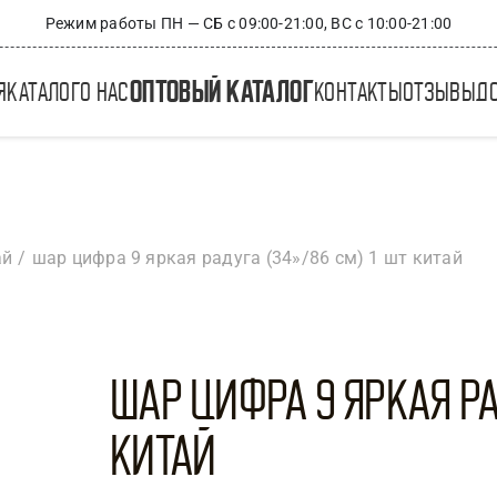
Режим работы ПН — СБ с 09:00-21:00, ВС с 10:00-21:00
оптовый каталог
я
каталог
о нас
контакты
отзывы
д
ай
шар цифра 9 яркая радуга (34»/86 см) 1 шт китай
Шар Цифра 9 Яркая рад
Китай