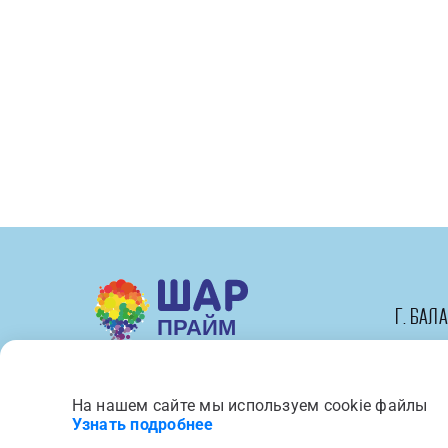
0,
Радужный,
Градиент,
в
упаковке
1
шт.
г. Бал
На нашем сайте мы используем cookie файлы
Вся представленная на сайте 
Узнать подробнее