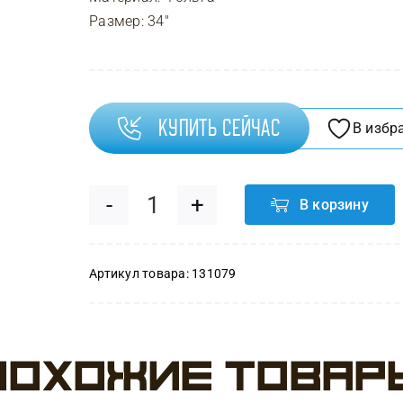
Размер: 34″
Купить сейчас
В избр
В корзину
Количество
товара
Артикул товара:
131079
Шар
Цифра
Похожие товар
9