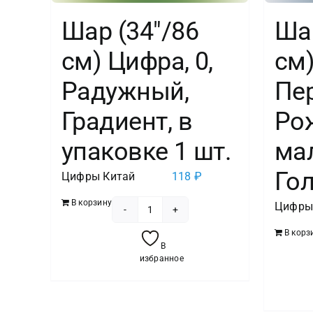
Шар (34″/86
Шар
см) Цифра, 0,
см)
Радужный,
Пе
Градиент, в
Ро
упаковке 1 шт.
мал
Гол
Цифры Китай
118
₽
В корзину
Цифры
Количество
В корз
товара
В
Шар
избранное
(34"/86
см)
Цифра,