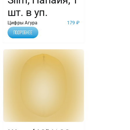
шт. в уп.
Цифры Агура
179
₽
Подробнее