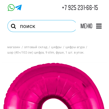
Skip
+7 925 231-66-15
to
content
Результат
Меню
поиска:
Главная
магазин
оптовый склад
цифры
цифры агура
шар (40»/102 см) цифра, 9 slim, фуше, 1 шт. в упак.
Магазин
Оптовый Магазин
Корзина
Избранное