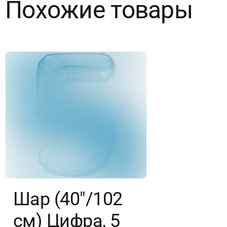
Похожие товары
Slim,
Олива,
1
шт.
в
уп.
Шар (40″/102
см) Цифра, 5