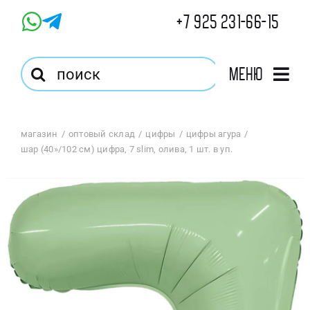
Skip
+7 925 231-66-15
to
content
Результат
Меню
поиска:
Главная
магазин
оптовый склад
цифры
цифры агура
шар (40»/102 см) цифра, 7 slim, олива, 1 шт. в уп.
Магазин
Оптовый Магазин
Корзина
Избранное