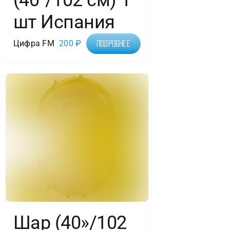
шт Испания
Цифра FM
200
₽
Подробнее
Шар (40»/102