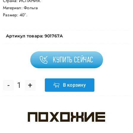
Страна: ИСПАНИЯ.
Материал: Фольга
Размер: 40″.
Артикул товара:
901767A
Купить сейчас
В корзину
Количество
товара
Похожие
Шар
(40"/102