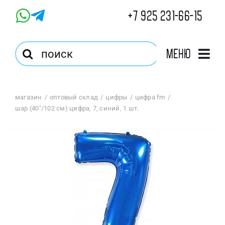
Skip
+7 925 231-66-15
to
content
Результат
Меню
поиска:
Главная
магазин
оптовый склад
цифры
цифра fm
шар (40″/102 см) цифра, 7, синий, 1 шт.
Магазин
Оптовый Магазин
Корзина
Избранное