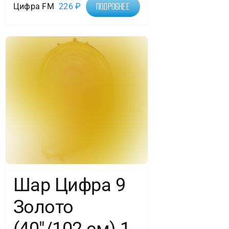
Цифра FM
226
₽
Подробнее
Шар Цифра 9
Золото
(40″/102 см) 1