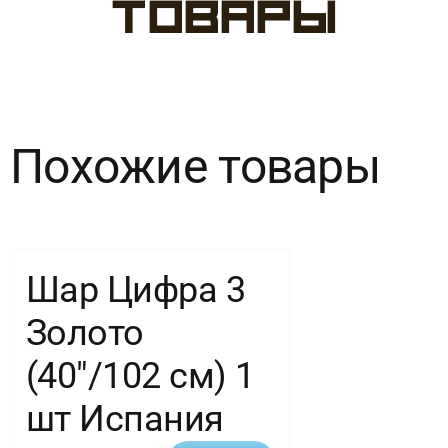
товары
см)
Цифра,
7,
Похожие товары
Синий,
1
шт.
Шар Цифра 3
Золото
(40″/102 см) 1
шт Испания