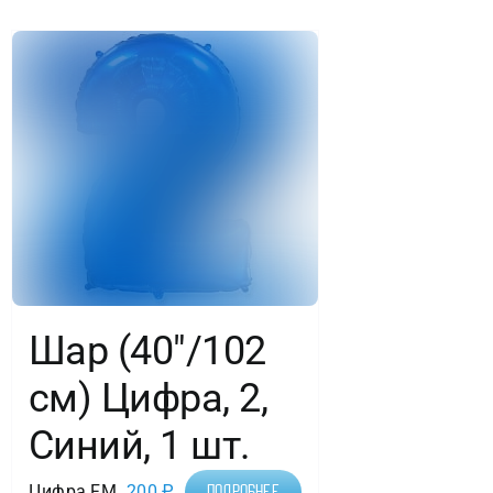
шт.
в
упак.
Шар (40″/102
см) Цифра, 2,
Синий, 1 шт.
Цифра FM
200
₽
Подробнее