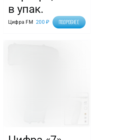
в упак.
Цифра FM
200
₽
Подробнее
Цифра «7»