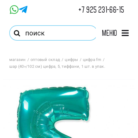
Skip
+7 925 231-66-15
to
content
Результат
Меню
поиска:
Главная
магазин
оптовый склад
цифры
цифра fm
шар (40»/102 см) цифра, 5, тиффани, 1 шт. в упак.
Магазин
Оптовый Магазин
Корзина
Избранное