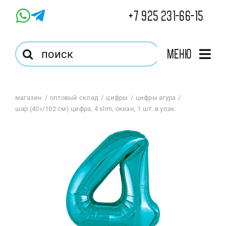
Skip
+7 925 231-66-15
to
content
Результат
Меню
поиска:
Главная
магазин
оптовый склад
цифры
цифры агура
шар (40»/102 см) цифра, 4 slim, океан, 1 шт. в упак.
Магазин
Оптовый Магазин
Корзина
Избранное