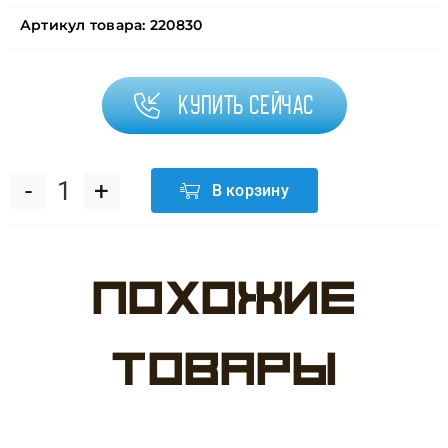
Артикул товара:
220830
Купить сейчас
В корзину
Количество
товара
Похожие
Шар
(40''/102
товары
см)
Цифра,