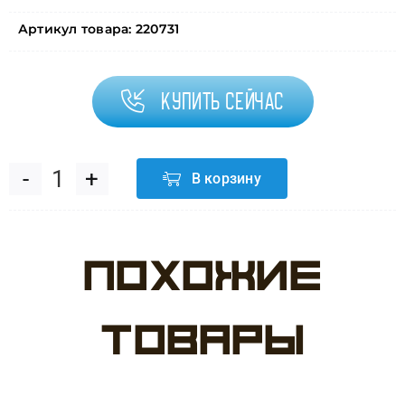
Артикул товара:
220731
Купить сейчас
В корзину
Количество
товара
Похожие
Шар
(40''/102
товары
см)
Цифра,