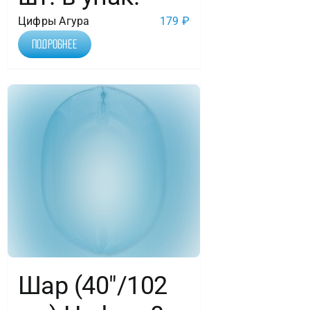
Цифры Агура
179
₽
Подробнее
Шар (40″/102