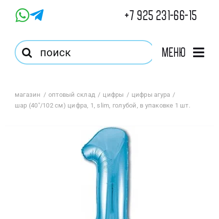
Skip
+7 925 231-66-15
to
content
Результат
Меню
поиска:
Главная
магазин
оптовый склад
цифры
цифры агура
шар (40″/102 см) цифра, 1, slim, голубой, в упаковке 1 шт.
Магазин
Оптовый Магазин
Корзина
Избранное