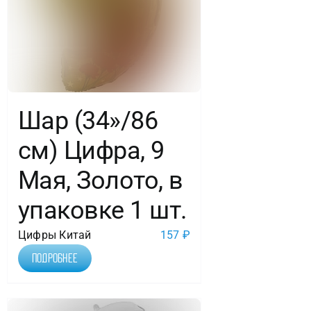
в
уп.
Шар (34»/86
см) Цифра, 9
Мая, Золото, в
упаковке 1 шт.
Цифры Китай
157
₽
Подробнее