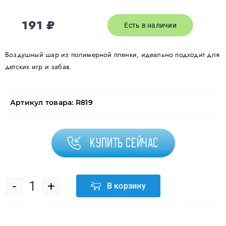
191
₽
Есть в наличии
Воздушный шар из полимерной пленки, идеально подходит для
детских игр и забав.
Артикул товара:
R819
Купить сейчас
В корзину
Количество
товара