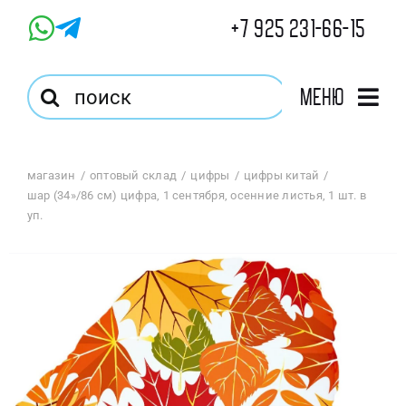
Skip
+7 925 231-66-15
to
content
Результат
Меню
поиска:
Главная
магазин
оптовый склад
цифры
цифры китай
шар (34»/86 см) цифра, 1 сентября, осенние листья, 1 шт. в
Магазин
уп.
Оптовый Магазин
Корзина
Избранное