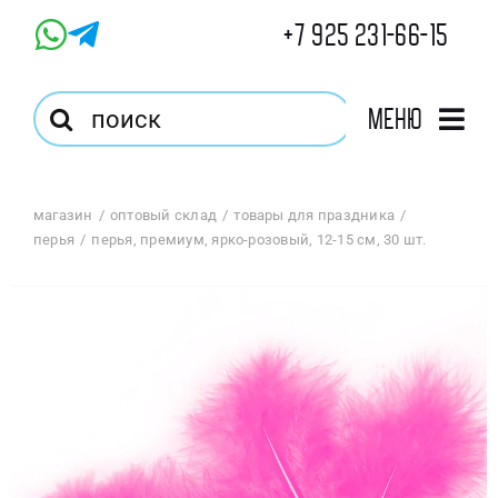
Skip
+7 925 231-66-15
to
content
Результат
Меню
поиска:
Главная
магазин
оптовый склад
товары для праздника
перья
перья, премиум, ярко-розовый, 12-15 см, 30 шт.
Магазин
Оптовый Магазин
Корзина
Избранное