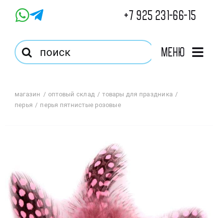
Skip
+7 925 231-66-15
to
content
Результат
Меню
поиска:
Главная
магазин
оптовый склад
товары для праздника
перья
перья пятнистые розовые
Магазин
Оптовый Магазин
Корзина
Избранное