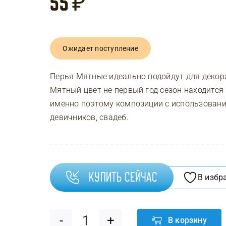
55
₽
Ожидает поступление
Перья Мятные идеально подойдут для декор
Мятный цвет не первый год сезон находится 
именно поэтому композиции с использован
девичников, свадеб.
Купить сейчас
В избр
В корзину