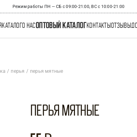
Режим работы ПН — СБ с 09:00-21:00, ВС с 10:00-21:00
оптовый каталог
я
каталог
о нас
контакты
отзывы
д
ика
перья
перья мятные
Перья Мятные