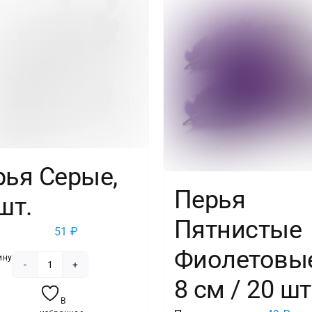
рья Серые,
Перья
шт.
Пятнистые
51
₽
Фиолетовые
ину
Количество
8 см / 20 шт
товара
В
Перья