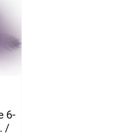
 6-
. /