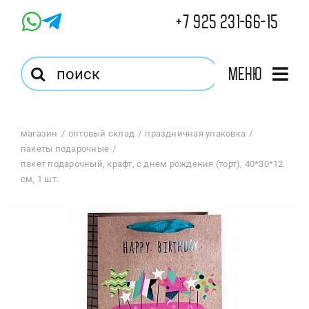
Skip
+7 925 231-66-15
to
content
Результат
Меню
поиска:
Главная
магазин
оптовый склад
праздничная упаковка
пакеты подарочные
Магазин
пакет подарочный, крафт, с днем рождения (торт), 40*30*12
см, 1 шт.
Оптовый Магазин
Корзина
Избранное