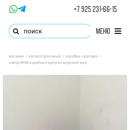
Skip
+7 925 231-66-15
to
content
Результат
Меню
поиска:
Главная
магазин
каталог(розница)
коробка-сюрприз
набор №88 коробка-сюрприз морской мир
Магазин
Оптовый Магазин
Корзина
Избранное