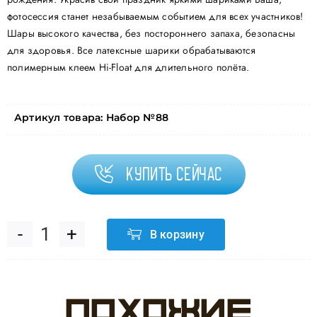
фотосессия станет незабываемым событием для всех участников!
Шары высокого качества, без постороннего запаха, безопасны
для здоровья. Все латексные шарики обрабатываются
полимерным клеем Hi-Float для длительного полёта.
Артикул товара:
Набор №88
Купить сейчас
В корзину
Количество
товара
Похожие
Набор