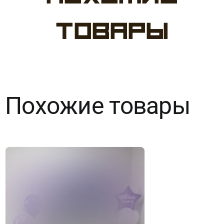
№88
товары
Коробка-
сюрприз
морской
Похожие товары
мир