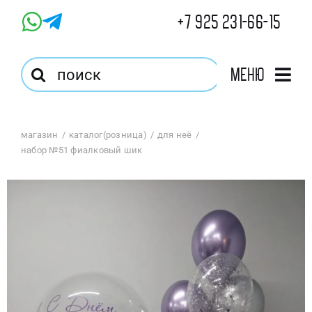
Skip
+7 925 231-66-15
to
content
Результат
Меню
поиска:
Главная
магазин
каталог(розница)
для неё
набор №51 фиалковый шик
Магазин
Оптовый Магазин
Корзина
Избранное