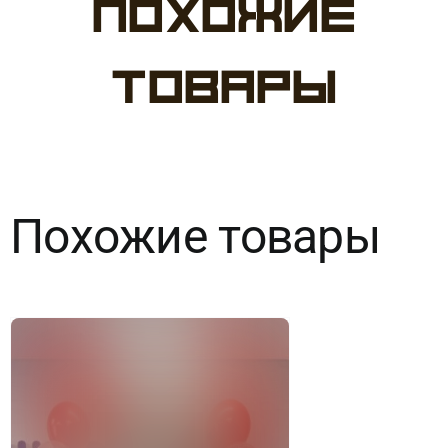
Похожие
Набор
№51
товары
Фиалковый
шик
Похожие товары