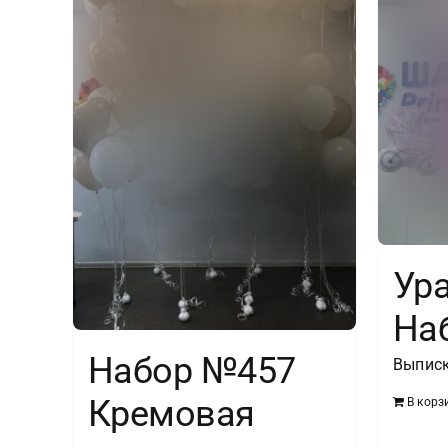
Ура
На
Набор №457
Выпис
Кремовая
В корз