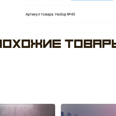
товара
Артикул товара:
Набор №45
Набор
№45
Похожие товар
Добро
пожаловать
домой