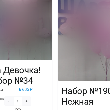
 Девочка!
бор №34
Набор №19
ка
6 605
₽
Нежная
ину
Количество