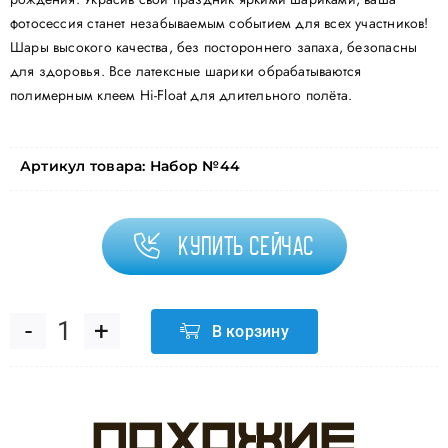
фотосессия станет незабываемым событием для всех участников!
Шары высокого качества, без постороннего запаха, безопасны
для здоровья. Все латексные шарики обрабатываются
полимерным клеем Hi-Float для длительного полёта.
Артикул товара:
Набор №44
Купить сейчас
В корзину
Количество
товара
Похожие
Набор