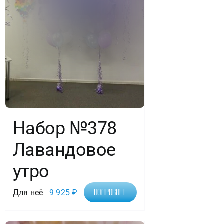
Набор №378
Лавандовое
утро
Для неё
9 925
₽
Подробнее