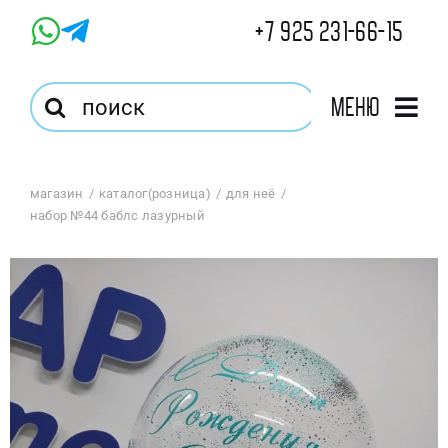
Skip
+7 925 231-66-15
to
content
Результат
Меню
поиска:
Главная
магазин
каталог(розница)
для неё
набор №44 баблс лазурный
Магазин
Оптовый Магазин
Корзина
Избранное