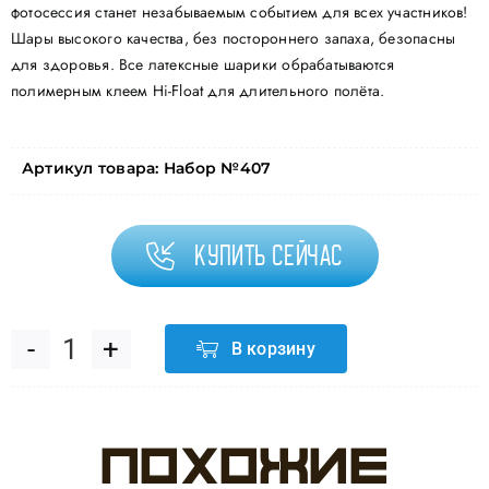
фотосессия станет незабываемым событием для всех участников!
Шары высокого качества, без постороннего запаха, безопасны
для здоровья. Все латексные шарики обрабатываются
полимерным клеем Hi-Float для длительного полёта.
Артикул товара:
Набор №407
Купить сейчас
В корзину
Количество
товара
Похожие
Набор