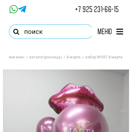
Skip
+7 925 231-66-15
to
content
Результат
Меню
поиска:
Главная
магазин
каталог(розница)
8 марта
набор №337 8 марта
Магазин
Оптовый Магазин
Корзина
Избранное