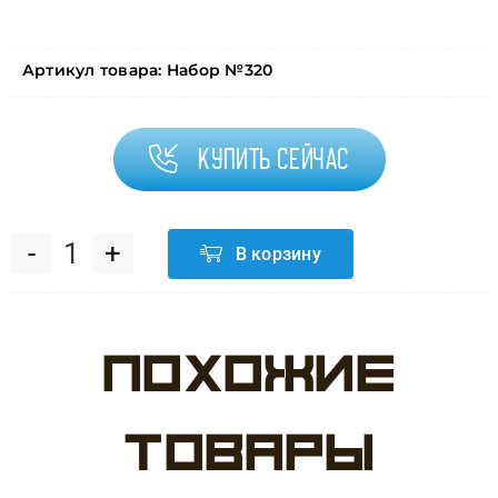
Артикул товара:
Набор №320
Купить сейчас
В корзину
Количество
товара
Похожие
Набор
№320
товары
Нежная