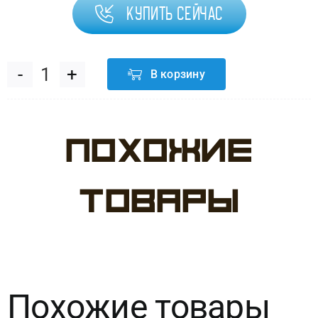
Купить сейчас
В корзину
Количество
товара
Похожие
Набор
№32
товары
Военная
техника
Похожие товары