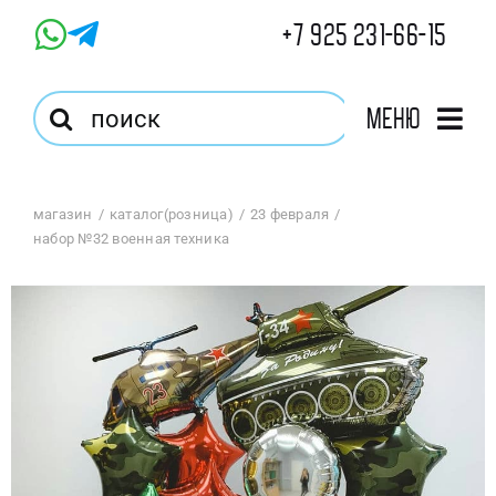
Skip
+7 925 231-66-15
to
content
Результат
Меню
поиска:
Главная
магазин
каталог(розница)
23 февраля
набор №32 военная техника
Магазин
Оптовый Магазин
Корзина
Избранное