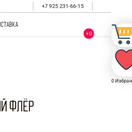
+7 925 231-66-15
оставка
+0
0
Избран
ый флёр