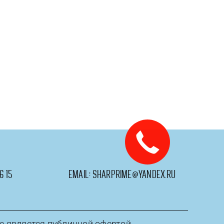
6 15
email:
sharprime@yandex.ru
е является публичной офертой.