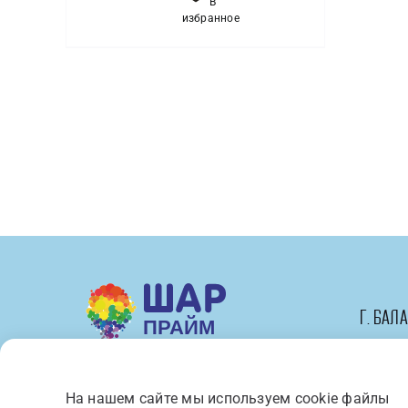
В
Набор
избранное
№182
Удачный
выбор
г. Бал
На нашем сайте мы используем cookie файлы
Вся представленная на сайте 