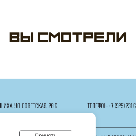
летие
Вы смотрели
ашиха, ул. Советская, 28 Б
телефон:
+7 (925) 231 6
Принять
информация приведена в ознакомительных целях и н