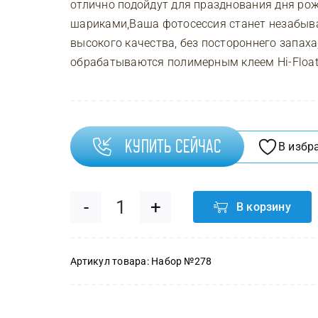
отлично подойдут для празднования дня рож
шариками,Ваша фотосессия станет незабыв
высокого качества, без постороннего запах
обрабатываются полимерным клеем Hi-Float 
Купить сейчас
В избр
В корзину
Количество
товара
Артикул товара:
Набор №278
Набор
№278