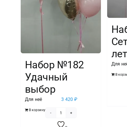
На
Сет
ле
Набор №182
Для не
Удачный
В корз
выбор
Для неё
3 420
₽
В корзину
Количество
товара