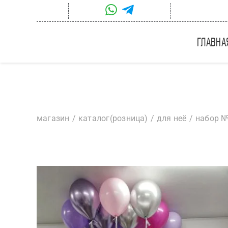
Skip
to
content
главна
магазин
каталог(розница)
для неё
набор №