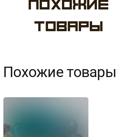
Похожие
Набор
№275
товары
Ты
наша
гордость
Похожие товары