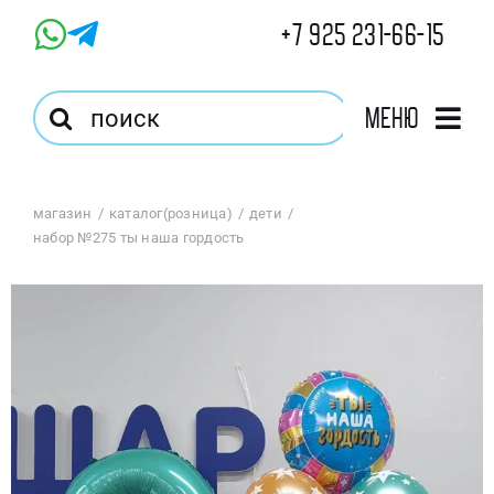
Skip
+7 925 231-66-15
to
content
Результат
Меню
поиска:
Главная
магазин
каталог(розница)
дети
набор №275 ты наша гордость
Магазин
Оптовый Магазин
Корзина
Избранное