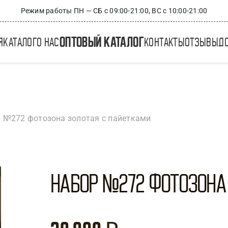
Режим работы ПН — СБ с 09:00-21:00, ВС с 10:00-21:00
оптовый каталог
я
каталог
о нас
контакты
отзывы
д
 №272 фотозона золотая с пайетками
Набор №272 Фотозона