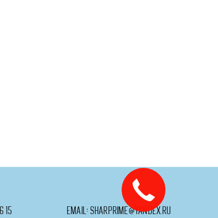
а
6 15
email:
sharprime@yandex.ru