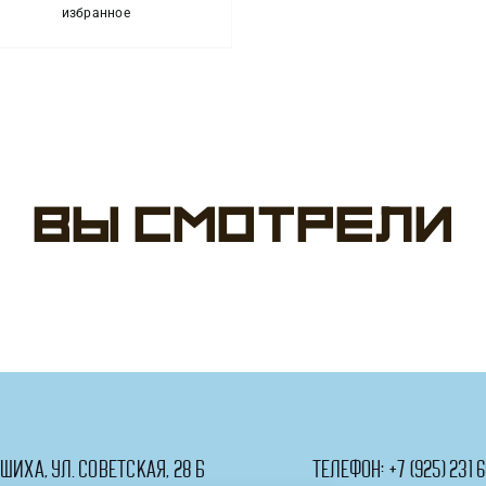
Набор
избранное
Фотозон
№372
с
Фотозона
Юбилеем
Звездный
выпуск
Вы смотрели
ашиха, ул. Советская, 28 Б
телефон:
+7 (925) 231 6