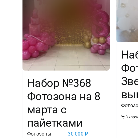
На
Фо
Зв
Набор №368
вы
Фотозона на 8
Фотоз
марта с
В корз
пайетками
Фотозоны
30 000
₽