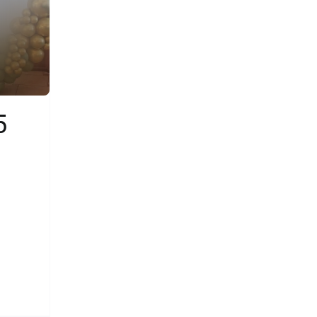
5
₽
во