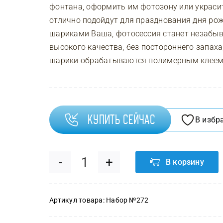
фонтана, оформить им фотозону или украсит
отлично подойдут для празднования дня рож
шариками Ваша, фотосессия станет незабы
высокого качества, без постороннего запаха
шарики обрабатываются полимерным клеем H
Купить сейчас
В избр
В корзину
Количество
товара
Артикул товара:
Набор №272
Набор