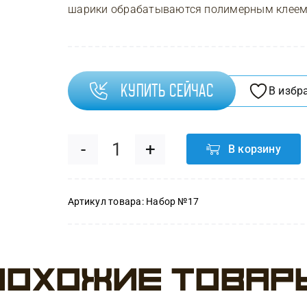
шарики обрабатываются полимерным клеем H
Купить сейчас
В избр
В корзину
Количество
товара
Артикул товара:
Набор №17
Набор
№17
Похожие товар
Пухлый