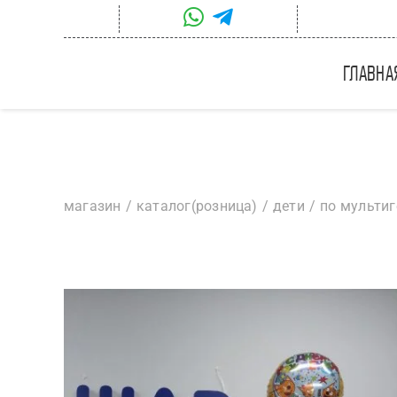
Skip
to
content
главна
магазин
каталог(розница)
дети
по мульти