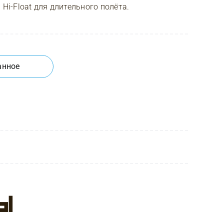
i-Float для длительного полёта.
анное
ы