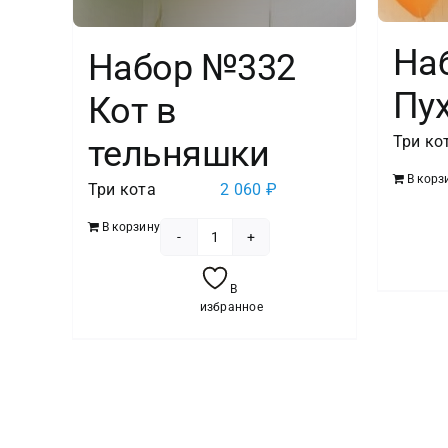
На
Набор №332
Пу
Кот в
Три ко
тельняшки
В корз
Три кота
2 060
₽
В корзину
Количество
товара
В
Набор
избранное
№332
Кот
в
тельняшки