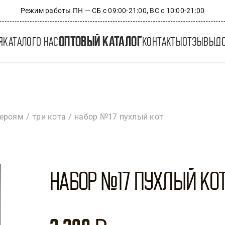
Режим работы ПН — СБ с 09:00-21:00, ВС с 10:00-21:00
оптовый каталог
я
каталог
о нас
контакты
отзывы
д
героям
три кота
набор №17 пухлый кот
Набор №17 Пухлый ко