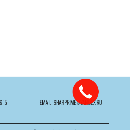
6 15
email:
sharprime@yandex.ru