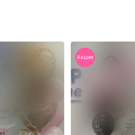
30-
летие
Акция