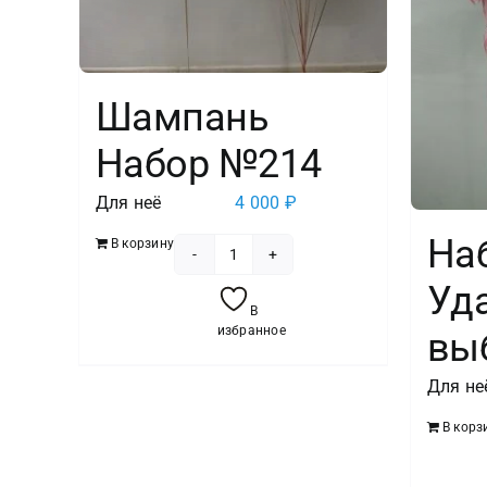
Шампань
Набор №214
Для неё
4 000
₽
На
В корзину
Количество
Уд
товара
В
Шампань
избранное
вы
Набор
№214
Для не
В корз