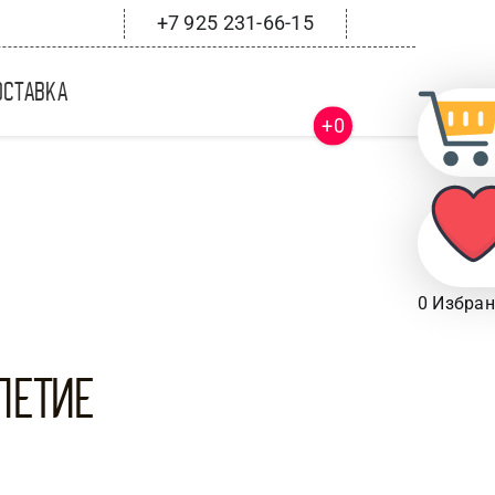
+7 925 231-66-15
оставка
+0
0
Избран
-летие