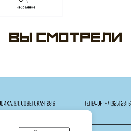
Леди
В
Набор
избранное
№182
Удачный
выбор
Вы смотрели
ашиха, ул. Советская, 28 Б
телефон:
+7 (925) 231 6