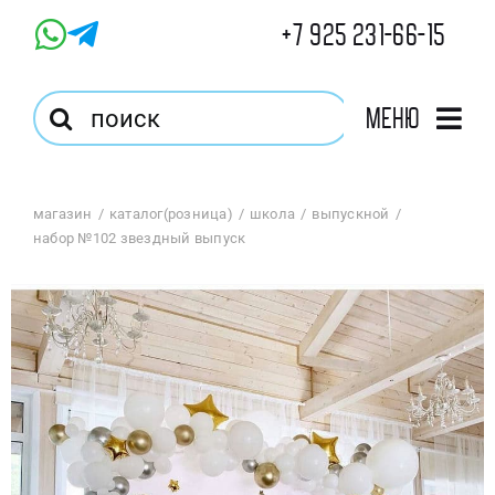
Skip
+7 925 231-66-15
to
content
Результат
Меню
поиска:
Главная
магазин
каталог(розница)
школа
выпускной
набор №102 звездный выпуск
Магазин
Оптовый Магазин
Корзина
Избранное