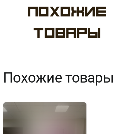
Похожие
Набор
№1
товары
Милые
С
праздником
Похожие товары