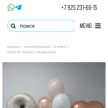
Skip
+7 925 231-66-15
to
content
Результат
Меню
поиска:
Главная
магазин
каталог(розница)
8 марта
набор №1 милые с праздником
Магазин
Оптовый Магазин
Корзина
Избранное