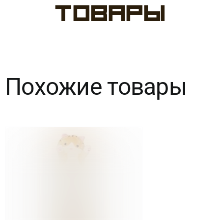
игрушка
товары
"Единорожка"
25
см
Похожие товары