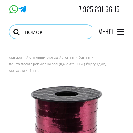
Skip
+7 925 231-66-15
to
content
Результат
Меню
поиска:
Главная
магазин
оптовый склад
ленты и банты
лента полипропиленовая (0,5 см*250 м) бургундия,
Магазин
металлик, 1 шт.
Оптовый Магазин
Корзина
Избранное