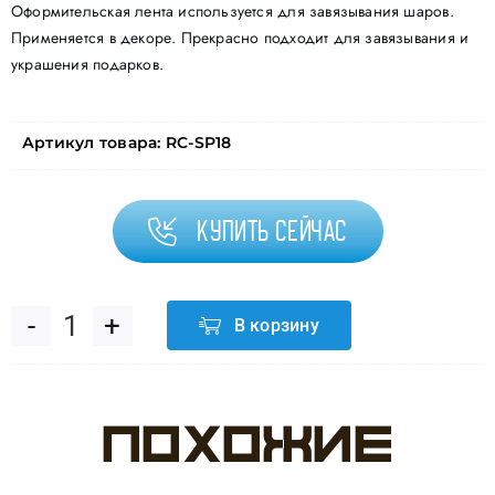
Оформительская лента используется для завязывания шаров.
Применяется в декоре. Прекрасно подходит для завязывания и
украшения подарков.
Артикул товара:
RC-SP18
Купить сейчас
В корзину
Количество
товара
Похожие
Лента
полипропиленовая