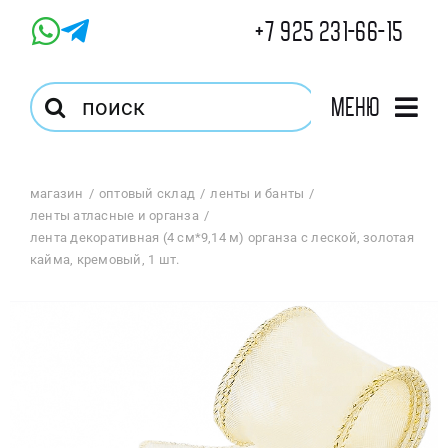
Skip
+7 925 231-66-15
to
content
Результат
Меню
поиска:
Главная
магазин
оптовый склад
ленты и банты
ленты атласные и органза
Магазин
лента декоративная (4 см*9,14 м) органза с леской, золотая
кайма, кремовый, 1 шт.
Оптовый Магазин
Корзина
Избранное