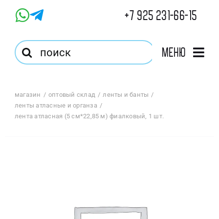
Skip
+7 925 231-66-15
to
content
Результат
Меню
поиска:
Главная
магазин
оптовый склад
ленты и банты
ленты атласные и органза
Магазин
лента атласная (5 см*22,85 м) фиалковый, 1 шт.
Оптовый Магазин
Корзина
Избранное