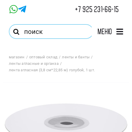
Skip
+7 925 231-66-15
to
content
Результат
Меню
поиска:
Главная
магазин
оптовый склад
ленты и банты
ленты атласные и органза
Магазин
лента атласная (3,8 см*22,85 м) голубой, 1 шт.
Оптовый Магазин
Корзина
Избранное