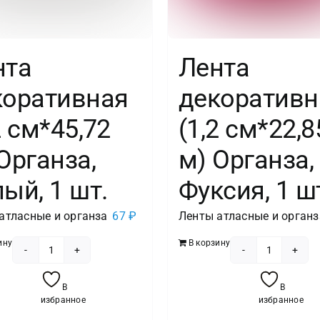
нта
Лента
коративная
декоративн
2 см*45,72
(1,2 см*22,8
Органза,
м) Органза,
ый, 1 шт.
Фуксия, 1 ш
атласные и органза
67
₽
Ленты атласные и органз
ину
В корзину
Количество
Количест
товара
товара
В
В
Лента
Лента
избранное
избранное
декоративная
декорат