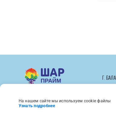
и
органза
Белый
2,5
см*
22,85
м
г. Бал
На нашем сайте мы используем cookie файлы
Вся представленная на сайте 
Узнать подробнее