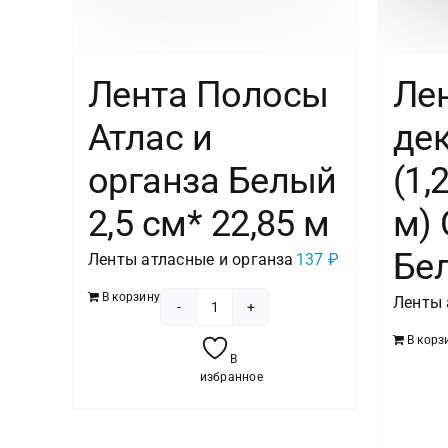
Лента Полосы
Ле
Атлас и
де
органза Белый
(1,
2,5 см* 22,85 м
м) 
Бел
Ленты атласные и органза
137
₽
В корзину
Ленты 
Количество
В корз
товара
В
Лента
избранное
Полосы
Атлас