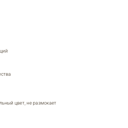
иций
ества
альный цвет, не размокает