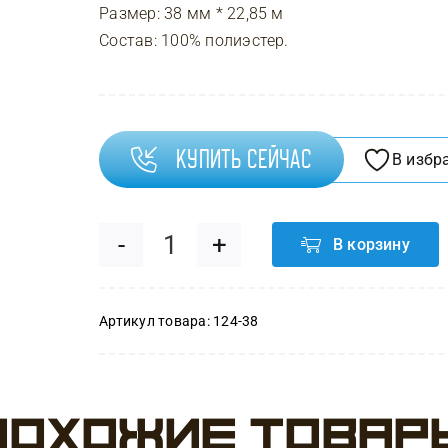
Размер: 38 мм * 22,85 м
Состав: 100% полиэстер.
Купить сейчас
В избр
В корзину
Количество
товара
Артикул товара:
124-38
Лента
атласная
Похожие товар
(3,8