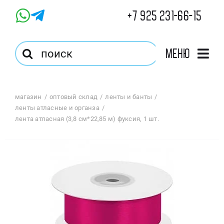
Skip
+7 925 231-66-15
to
content
Результат
Меню
поиска:
Главная
магазин
оптовый склад
ленты и банты
ленты атласные и органза
Магазин
лента атласная (3,8 см*22,85 м) фуксия, 1 шт.
Оптовый Магазин
Корзина
Избранное