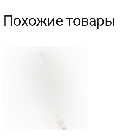
м)
Похожие товары
Фуксия,
1
шт.